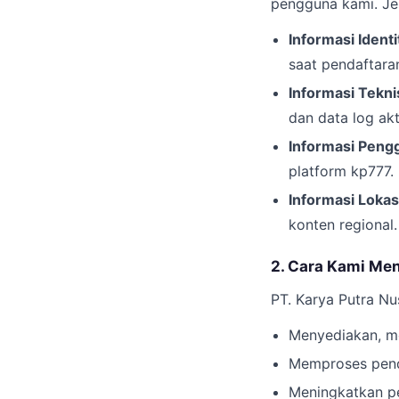
pengguna kami. Jen
Informasi Identi
saat pendaftara
Informasi Tekni
dan data log akt
Informasi Peng
platform kp777.
Informasi Lokas
konten regional.
2. Cara Kami Me
PT. Karya Putra Nu
Menyediakan, me
Memproses penda
Meningkatkan pe