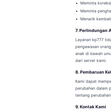
Meminta koreksi
Meminta penghap
Menarik kembali
7. Perlindungan
Layanan kp777 tida
pengawasan orang 
anak di bawah umur
dari server kami.
8. Pembaruan Keb
Kami dapat memper
perubahan dalam p
tentang perubahan 
9. Kontak Kami