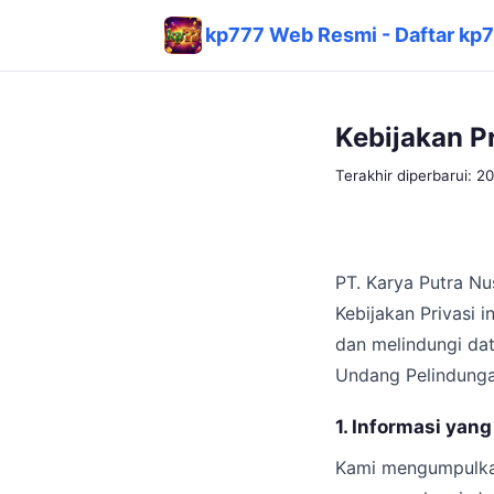
kp777 Web Resmi - Daftar kp
Kebijakan Pr
Terakhir diperbarui: 
PT. Karya Putra N
Kebijakan Privasi
dan melindungi da
Undang Pelindunga
1. Informasi ya
Kami mengumpulkan