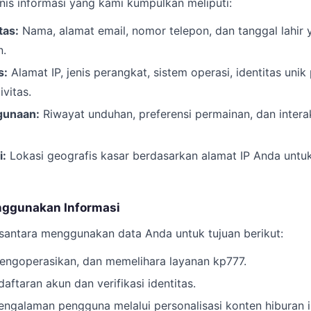
is informasi yang kami kumpulkan meliputi:
tas:
Nama, alamat email, nomor telepon, dan tanggal lahir
n.
s:
Alamat IP, jenis perangkat, sistem operasi, identitas uni
ivitas.
gunaan:
Riwayat unduhan, preferensi permainan, dan intera
i:
Lokasi geografis kasar berdasarkan alamat IP Anda untu
nggunakan Informasi
santara menggunakan data Anda untuk tujuan berikut:
ngoperasikan, dan memelihara layanan kp777.
ftaran akun dan verifikasi identitas.
ngalaman pengguna melalui personalisasi konten hiburan in