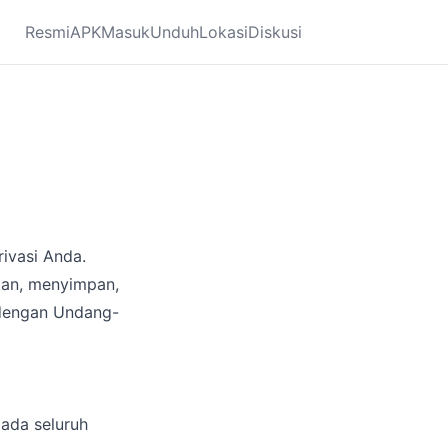
Resmi
APK
Masuk
Unduh
Lokasi
Diskusi
ivasi Anda.
kan, menyimpan,
 dengan Undang-
ada seluruh