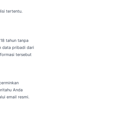
si tertentu.
 18 tahun tanpa
data pribadi dari
formasi tersebut
ncerminkan
ritahu Anda
ui email resmi.