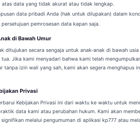
 atas data yang tidak akurat atau tidak lengkap.
usan data pribadi Anda (hak untuk dilupakan) dalam kondi
 persetujuan pemrosesan data kapan saja.
 Anak di Bawah Umur
k ditujukan secara sengaja untuk anak-anak di bawah usia
tua. Jika kami menyadari bahwa kami telah mengumpulkan 
 tanpa izin wali yang sah, kami akan segera menghapus in
ijakan Privasi
barui Kebijakan Privasi ini dari waktu ke waktu untuk me
raktik data kami atau perubahan hukum. Kami akan membe
signifikan melalui pengumuman di aplikasi kp777 atau melal