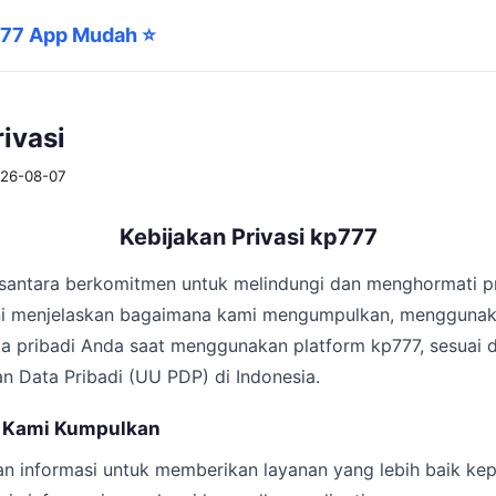
777 App Mudah ⭐
ivasi
2026-08-07
Kebijakan Privasi kp777
usantara berkomitmen untuk melindungi dan menghormati pr
 ini menjelaskan bagaimana kami mengumpulkan, mengguna
ta pribadi Anda saat menggunakan platform kp777, sesuai
n Data Pribadi (UU PDP) di Indonesia.
ng Kami Kumpulkan
 informasi untuk memberikan layanan yang lebih baik kep