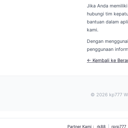
Jika Anda memiliki
hubungi tim kepatu
bantuan dalam apli
kami.
Dengan menggunaka
penggunaan informa
← Kembali ke Bera
© 2026 kp777 We
Partner Kami：
rk88
|
rprp777