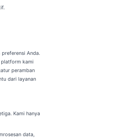
f.
preferensi Anda.
platform kami
gatur peramban
tu dari layanan
etiga. Kami hanya
mrosesan data,