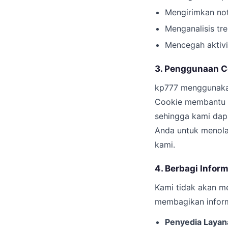
Mengirimkan not
Menganalisis tr
Mencegah aktivi
3. Penggunaan C
kp777 menggunakan
Cookie membantu 
sehingga kami dap
Anda untuk menolak
kami.
4. Berbagi Infor
Kami tidak akan m
membagikan informa
Penyedia Layan