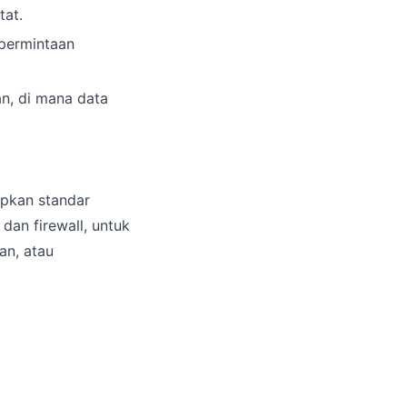
tat.
 permintaan
an, di mana data
apkan standar
dan firewall, untuk
an, atau