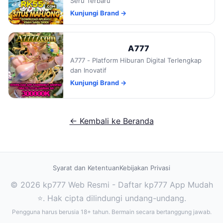
Seru Terbaru
Kunjungi Brand →
A777
A777 - Platform Hiburan Digital Terlengkap
dan Inovatif
Kunjungi Brand →
← Kembali ke Beranda
Syarat dan Ketentuan
Kebijakan Privasi
© 2026 kp777 Web Resmi - Daftar kp777 App Mudah
⭐. Hak cipta dilindungi undang-undang.
Pengguna harus berusia 18+ tahun. Bermain secara bertanggung jawab.