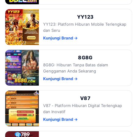
YY123
YY123: Platform Hiburan Mobile Terlengkap
dan Seru
Kunjungi Brand →
8G8G
8G8G: Hiburan Tanpa Batas dalam
Genggaman Anda Sekarang
Kunjungi Brand →
V87
V87 - Platform Hiburan Digital Terlengkap
dan Inovatif
Kunjungi Brand →