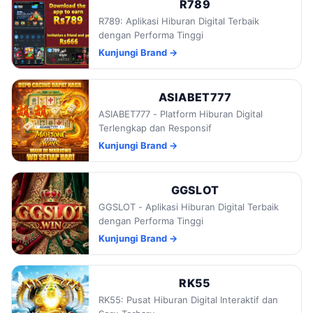
R789
R789: Aplikasi Hiburan Digital Terbaik
dengan Performa Tinggi
Kunjungi Brand →
ASIABET777
ASIABET777 - Platform Hiburan Digital
Terlengkap dan Responsif
Kunjungi Brand →
GGSLOT
GGSLOT - Aplikasi Hiburan Digital Terbaik
dengan Performa Tinggi
Kunjungi Brand →
RK55
RK55: Pusat Hiburan Digital Interaktif dan