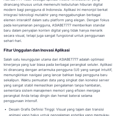
dirancang khusus untuk memenuhi kebutuhan hiburan digital
modern bagi pengguna di Indonesia. Aplikasi ini menonjol berkat
integrasi teknologi mutakhir yang menggabungkan berbagai
elemen interaktif dalam satu platform yang elegan. Dengan fokus
pada kenyamanan pengguna, ASIABET777 memberikan standar
baru dalam penyajian konten digital yang tidak hanya menarik
secara visual, tetapi juga sangat fungsional untuk penggunaan
sehari-hari.
Fitur Unggulan dan Inovasi Aplikasi
Salah satu keunggulan utama dari ASIABET777 adalah optimasi
kinerjanya yang luar biasa pada berbagai perangkat seluler. Aplikasi
ini dirancang dengan antarmuka pengguna (UI) yang sangat intuitif,
memungkinkan navigasi yang lancar bahkan bagi pengguna baru
sekalipun. Waktu pemuatan data yang singkat dan koneksi server
yang sangat stabil memastikan pengalaman tanpa hambatan,
sementara sistem manajemen memori yang efisien menjaga
perangkat Anda tetap dingin dan hemat baterai selama
penggunaan intensif.
Desain Grafis Definisi Tinggi: Visual yang tajam dan transisi
animasi yang halus untuk pengalaman estetika yang memukau.