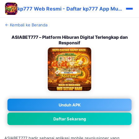
kp777 Web Resmi - Daftar kp777 App Mudah ⭐
← Kembali ke Beranda
ASIABET777 – Platform Hiburan Digital Terlengkap dan
Responsif
Unduh APK
Daftar Sekarang
ASIABET777 hadir sebagai aplikasi mobile revolusioner yang